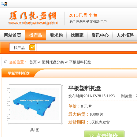
网站首页
找产品
看求购
找商家
资讯中心
人才招聘
找产品
当前位置：
首页
->
塑料托盘分类
->
平板塑料托盘
平板塑料托盘
平板塑料托盘
发布时间:
2011-12-28 15:11:23
浏览量：20
单价：
0 元/片
最大供货：
10000 片
发货期限：
3天以内发货
共1图
点击询价